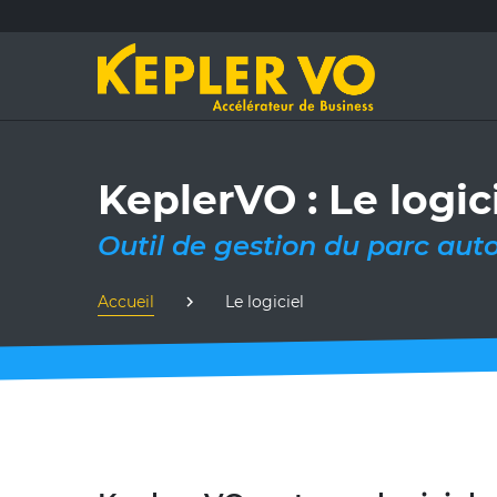
KeplerVO : Le logi
Outil de gestion du parc aut
Accueil
Le logiciel