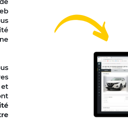
 de
web
us
ité
one
ous
es
et
nt
té
tre