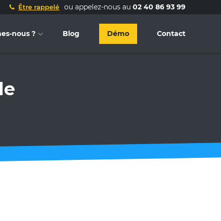
ou appelez-nous au
02 40 86 93 99
Être rappelé
es-nous ?
Blog
Démo
Contact
le