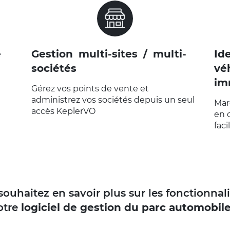
E
VOIR LA PAGE "GESTION MULTI-
SITES / SOCIÉTÉS"
e
Gestion multi-sites / multi-
Id
sociétés
vé
im
Gérez vos points de vente et
administrez vos sociétés depuis un seul
Mar
accès KeplerVO
en 
fac
ouhaitez en savoir plus sur les fonctionnal
otre
logiciel de gestion du parc automobil