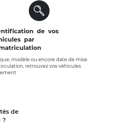
VOIR LA PAGE "IDENTIFICATION
DE VOS VÉHICULES PAR
IMMATRICULATION "
entification de vos
hicules par
matriculation
que, modèle ou encore date de mise
circulation, retrouvez vos véhicules
ilement
ités de
e
?