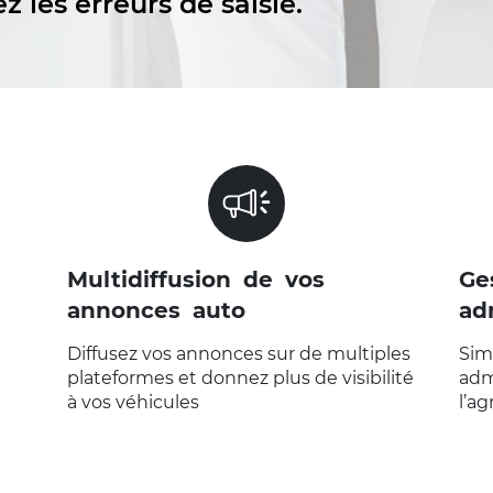
 les erreurs de saisie.
VOIR LA PAGE "MULTIDIFFUSION
DE VOS ANNONCES AUTO"
Multidiffusion de vos
Ge
annonces auto
ad
Diffusez vos annonces sur de multiples
Sim
plateformes et donnez plus de visibilité
admi
à vos véhicules
l’a