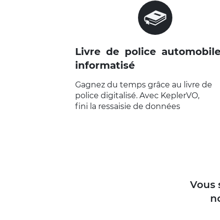
VOIR LA PAGE "LIVRE DE POLIC
AUTOMOBILE INFORMATISÉ"
Livre de police automobil
informatisé
Gagnez du temps grâce au livre de
police digitalisé. Avec KeplerVO,
fini la ressaisie de données
Vous s
n